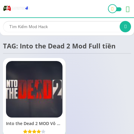
TAG: Into the Dead 2 Mod Full tiền
Into the Dead 2 MOD Vô Hạn Tiền, Đạn 1.77.2 APK