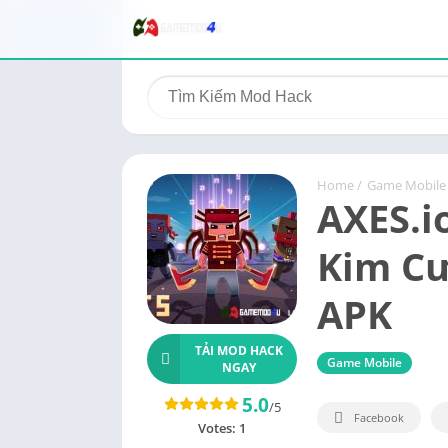
Home
/
Game Mobile
AXES.i
Kim Cư
APK
TẢI MOD HACK
Game Mobile
NGAY
5.0
/5
Facebook
Votes:
1