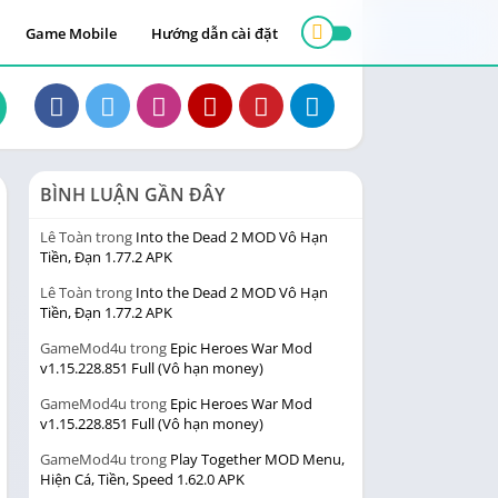
Game Mobile
Hướng dẫn cài đặt
BÌNH LUẬN GẦN ĐÂY
Lê Toàn
trong
Into the Dead 2 MOD Vô Hạn
Tiền, Đạn 1.77.2 APK
Lê Toàn
trong
Into the Dead 2 MOD Vô Hạn
Tiền, Đạn 1.77.2 APK
GameMod4u
trong
Epic Heroes War Mod
v1.15.228.851 Full (Vô hạn money)
GameMod4u
trong
Epic Heroes War Mod
v1.15.228.851 Full (Vô hạn money)
GameMod4u
trong
Play Together MOD Menu,
Hiện Cá, Tiền, Speed 1.62.0 APK