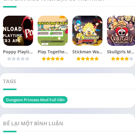
Poppy Playtime Chapter 3 MOD Gỡ Ads 1.0.25 APK
Play Together MOD Menu, Hiện Cá, Tiền, Speed 1.62.0 APK
Stickman Warriors MOD Tiền 1.9.8 Chiến Binh Rồng Thiêng
Skullgirls MOD Menu, Vô Hạn Đá Quý, Hồi Chiêu 7.2.2 APK
TAGS
Dungeon Princess Mod Full tiền
ĐỂ LẠI MỘT BÌNH LUẬN