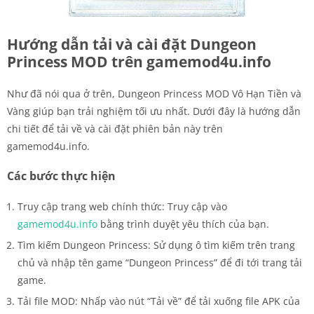
Hướng dẫn tải và cài đặt Dungeon
Princess MOD trên gamemod4u.info
Như đã nói qua ở trên, Dungeon Princess MOD Vô Hạn Tiền và
Vàng giúp bạn trải nghiệm tối ưu nhất. Dưới đây là hướng dẫn
chi tiết để tải về và cài đặt phiên bản này trên
gamemod4u.info.
Các bước thực hiện
Truy cập trang web chính thức: Truy cập vào
gamemod4u.info
bằng trình duyệt yêu thích của bạn.
Tìm kiếm Dungeon Princess: Sử dụng ô tìm kiếm trên trang
chủ và nhập tên game “Dungeon Princess” để đi tới trang tải
game.
Tải file MOD: Nhấp vào nút “Tải về” để tải xuống file APK của