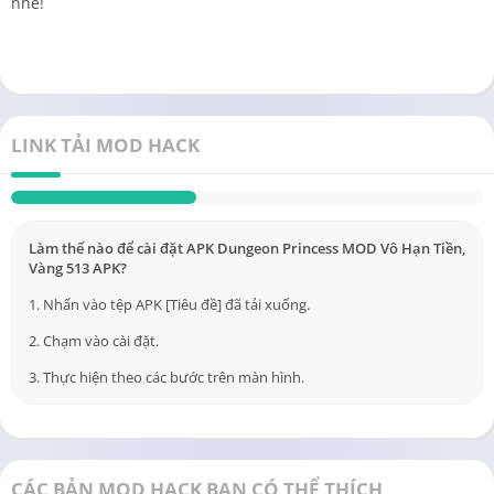
nhé!
LINK TẢI MOD HACK
Làm thế nào để cài đặt APK Dungeon Princess MOD Vô Hạn Tiền,
Vàng 513 APK?
1. Nhấn vào tệp APK [Tiêu đề] đã tải xuống.
2. Chạm vào cài đặt.
3. Thực hiện theo các bước trên màn hình.
CÁC BẢN MOD HACK BẠN CÓ THỂ THÍCH