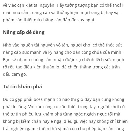
về việc cạn kiệt tài nguyên. Hãy tưởng tượng bạn có thể thoải
mái mua sắm, nâng cấp và thử nghiệm mọi trang bị hay vật
phẩm cần thiết mà chẳng cần đắn đo suy nghĩ.
Nâng cấp dễ dàng
Nhờ vào nguồn tài nguyên vô tận, người chơi có thể thỏa sức
nâng cấp sức mạnh và kỹ năng cho dàn công chúa của mình.
Bạn sẽ nhanh chóng cảm nhận được sự chênh lệch sức mạnh
rõ rệt, tạo điều kiện thuận lợi để chiến thắng trong các trận
đấu cam go.
Tự tin khám phá
Dù có gặp phải boss mạnh cỡ nào thì giờ đây bạn cũng không
phải lo lắng. Với các công cụ cần thiết trong tay, người chơi có
thể tự tin phiêu lưu khám phá từng ngóc ngách ngục tối mà
không bị kiềm chân hay e ngại điều gì. Việc này không chỉ khiến
trải nghiệm game thêm thú vị mà còn cho phép bạn sẵn sàng