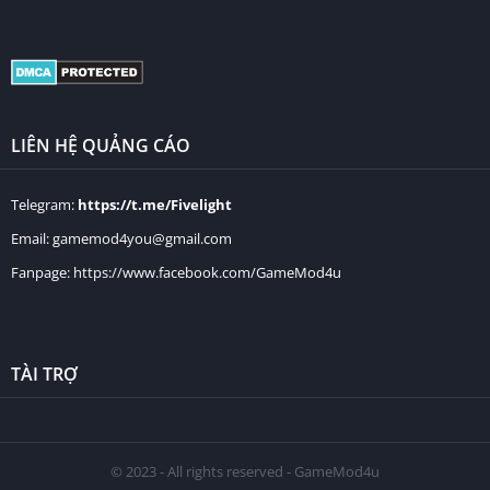
LIÊN HỆ QUẢNG CÁO
Telegram:
https://t.me/Fivelight
Email:
gamemod4you@gmail.com
Fanpage:
https://www.facebook.com/GameMod4u
TÀI TRỢ
© 2023 - All rights reserved - GameMod4u