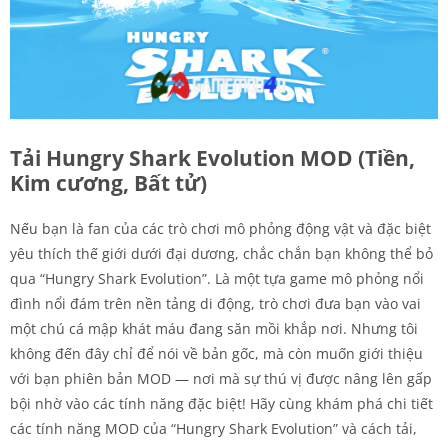
Tải Hungry Shark Evolution MOD (Tiền,
Kim cương, Bất tử)
Nếu bạn là fan của các trò chơi mô phỏng động vật và đặc biệt
yêu thích thế giới dưới đại dương, chắc chắn bạn không thể bỏ
qua “Hungry Shark Evolution”. Là một tựa game mô phỏng nổi
đình nổi đám trên nền tảng di động, trò chơi đưa bạn vào vai
một chú cá mập khát máu đang săn mồi khắp nơi. Nhưng tôi
không đến đây chỉ để nói về bản gốc, mà còn muốn giới thiệu
với bạn phiên bản MOD — nơi mà sự thú vị được nâng lên gấp
bội nhờ vào các tính năng đặc biệt! Hãy cùng khám phá chi tiết
các tính năng MOD của “Hungry Shark Evolution” và cách tải,