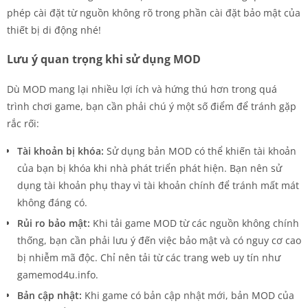
phép cài đặt từ nguồn không rõ trong phần cài đặt bảo mật của
thiết bị di động nhé!
Lưu ý quan trọng khi sử dụng MOD
Dù MOD mang lại nhiều lợi ích và hứng thú hơn trong quá
trình chơi game, bạn cần phải chú ý một số điểm để tránh gặp
rắc rối:
Tài khoản bị khóa:
Sử dụng bản MOD có thể khiến tài khoản
của bạn bị khóa khi nhà phát triển phát hiện. Bạn nên sử
dụng tài khoản phụ thay vì tài khoản chính để tránh mất mát
không đáng có.
Rủi ro bảo mật:
Khi tải game MOD từ các nguồn không chính
thống, bạn cần phải lưu ý đến việc bảo mật và có nguy cơ cao
bị nhiễm mã độc. Chỉ nên tải từ các trang web uy tín như
gamemod4u.info.
Bản cập nhật:
Khi game có bản cập nhật mới, bản MOD của