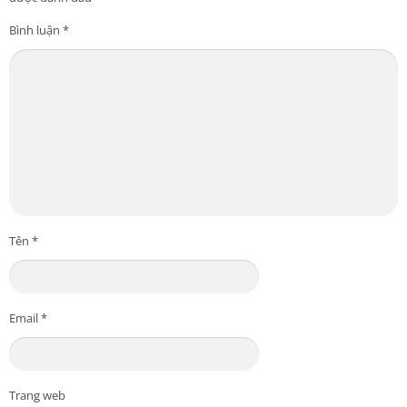
Bình luận
*
Tên
*
Email
*
Trang web