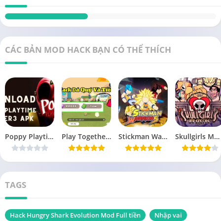
CÁC BẢN MOD HACK BẠN CÓ THỂ THÍCH
Poppy Playtime Chapter 3 MOD Gỡ Ads 1.0.25 APK
Play Together MOD Menu, Hiện Cá, Tiền, Speed 1.62.0 APK
Stickman Warriors MOD Tiền 1.9.8 Chiến Binh Rồng Thiêng
Skullgirls MOD Menu, Vô Hạn Đá Quý, Hồi Chiêu 7.2.2 APK
TAGS
Hack Hungry Shark Evolution Mod Full tiền
Nhập vai