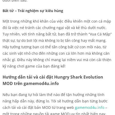
dưới biển sâu.
Bất tử – Trải nghiệm sự kiêu hùng
Một trong những khó khăn của việc điều khiển một con cá mập
đó là việc né tránh các chướng ngại vật và kẻ thù dưới nước.
Tuy nhiên, với tính năng bất tử, bạn đã trở thành “Vua Cá Mập”
thật sự, tự do bơi lội mà không lo bị tấn công hay mất mạng.
Hãy tưởng tượng bạn có thể tấn công bất cứ con mồi nào, từ
các sinh vật nhỏ cho đến những con cá lớn hơn mà không cân
nhắc gì. Điều này không chỉ mang lại niềm vui mà còn cải thiện
kỹ năng chơi game của bạn đáng kể!
Hướng dẫn tải và cài đặt Hungry Shark Evolution
MOD trên gamemod4u.info
Nếu bạn đang tự hỏi làm thế nào để tận hưởng những tính
năng hấp dẫn này, đừng lo. Tôi sẽ hướng dẫn bạn từng bước
cách tải và cài đặt bản MOD từ trang web
gamemod4u.info
–
một trong những nguồn tải game MOD uy tín nhất hiện nay.