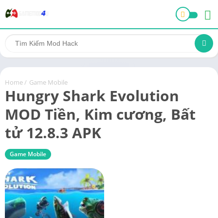
Home
/
Game Mobile
Hungry Shark Evolution
MOD Tiền, Kim cương, Bất
tử 12.8.3 APK
Game Mobile