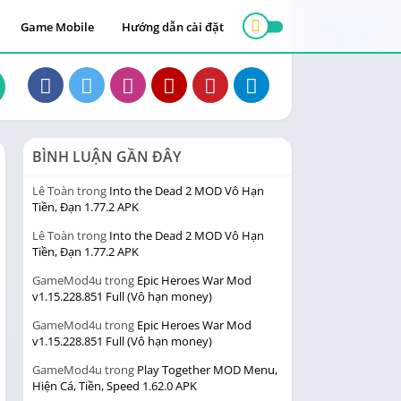
Game Mobile
Hướng dẫn cài đặt
BÌNH LUẬN GẦN ĐÂY
Lê Toàn
trong
Into the Dead 2 MOD Vô Hạn
Tiền, Đạn 1.77.2 APK
Lê Toàn
trong
Into the Dead 2 MOD Vô Hạn
Tiền, Đạn 1.77.2 APK
GameMod4u
trong
Epic Heroes War Mod
v1.15.228.851 Full (Vô hạn money)
GameMod4u
trong
Epic Heroes War Mod
v1.15.228.851 Full (Vô hạn money)
GameMod4u
trong
Play Together MOD Menu,
Hiện Cá, Tiền, Speed 1.62.0 APK