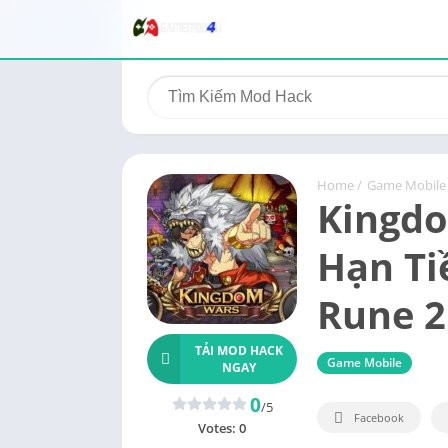
Home
/
Game Mobile
Kingd
Hạn Ti
Rune 2
TẢI MOD HACK
Game Mobile
NGAY
0
/5
Facebook
Votes:
0