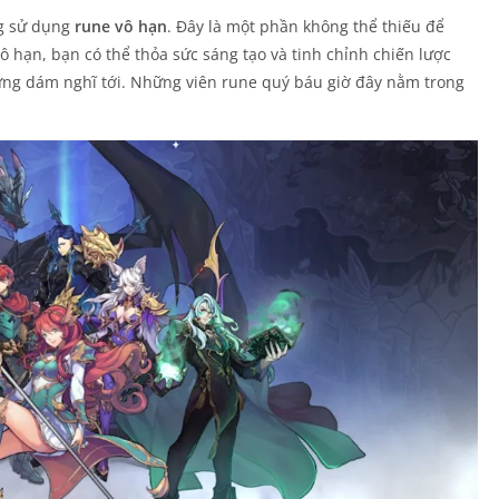
ng sử dụng
rune vô hạn
. Đây là một phần không thể thiếu để
 hạn, bạn có thể thỏa sức sáng tạo và tinh chỉnh chiến lược
ừng dám nghĩ tới. Những viên rune quý báu giờ đây nằm trong