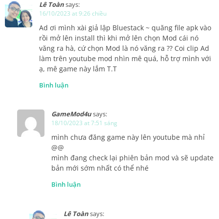
Lê Toàn
says:
16/10/2023 at 9:26 chiều
Ad ơi mình xài giả lập Bluestack ~ quăng file apk vào
rồi mở lên install thì khi mở lên chọn Mod cái nó
văng ra hà, cứ chọn Mod là nó văng ra ?? Coi clip Ad
làm trên youtube mod nhìn mê quá, hỗ trợ mình với
ạ, mê game này lắm T.T
Bình luận
GameMod4u
says:
18/10/2023 at 7:51 sáng
mình chưa đăng game này lên youtube mà nhỉ
@@
mình đang check lại phiên bản mod và sẽ update
bản mới sớm nhất có thể nhé
Bình luận
Lê Toàn
says: