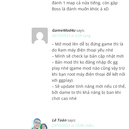
đánh 1 map cả nửa tiếng, còn gặp
Boss là đánh muốn khóc á xD
GameMod4u
says:
24/10/2023 at 4:26 sáng
– Mở mod lên dễ bị đứng game thì là
do Ram máy điện thoại yếu nhé
– Mình sẽ check lại bản cập nhật mới
– Bản mod thì ko đăng nhập đc gg
play nhé (game mod nào cũng vậy trừ
khi bạn root máy điện thoại để kết nối
với ggplay)
– Sẽ update tính năng mới nếu có thể,
bởi dame to thì khả năng bị ban khi
chơi cao nhé
Lê Toàn
says:
23/10/2023 at 10:40 chiều