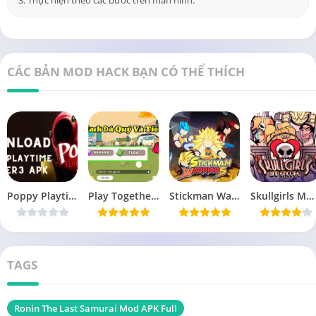
3. Thực hiện theo các bước trên màn hình.
CÁC BẢN MOD HACK BẠN CÓ THỂ THÍCH
Poppy Playtime Chapter 3 MOD Gỡ Ads 1.0.25 APK
Play Together MOD Menu, Hiện Cá, Tiền, Speed 1.62.0 APK
Stickman Warriors MOD Tiền 1.9.8 Chiến Binh Rồng Thiêng
Skullgirls MOD Menu, Vô Hạn Đá Quý, Hồi Chiêu 7.2.2 APK
TAGS
Ronin The Last Samurai Mod APK Full