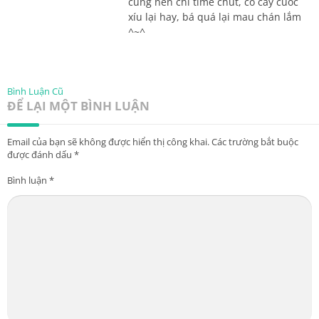
cũng nên chi time chút, có cày cuốc
xíu lại hay, bá quá lại mau chán lắm
^~^
Bình Luận Cũ
ĐỂ LẠI MỘT BÌNH LUẬN
Email của bạn sẽ không được hiển thị công khai.
Các trường bắt buộc
được đánh dấu
*
Bình luận
*