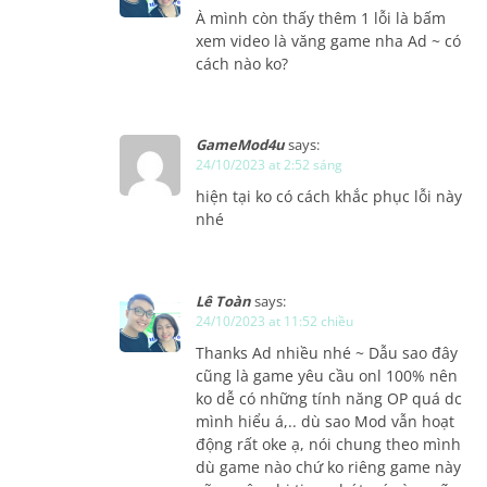
À mình còn thấy thêm 1 lỗi là bấm
xem video là văng game nha Ad ~ có
cách nào ko?
GameMod4u
says:
24/10/2023 at 2:52 sáng
hiện tại ko có cách khắc phục lỗi này
nhé
Lê Toàn
says:
24/10/2023 at 11:52 chiều
Thanks Ad nhiều nhé ~ Dẫu sao đây
cũng là game yêu cầu onl 100% nên
ko dễ có những tính năng OP quá dc
mình hiểu á,.. dù sao Mod vẫn hoạt
động rất oke ạ, nói chung theo mình
dù game nào chứ ko riêng game này