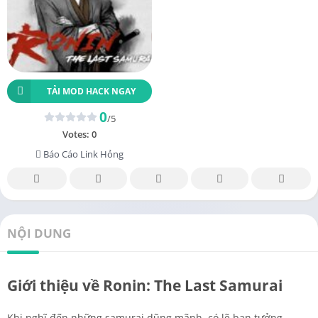
TẢI MOD HACK NGAY
0
/5
Votes:
0
Báo Cáo Link Hỏng
NỘI DUNG
Giới thiệu về Ronin: The Last Samurai
Khi nghĩ đến những samurai dũng mãnh, có lẽ bạn tưởng