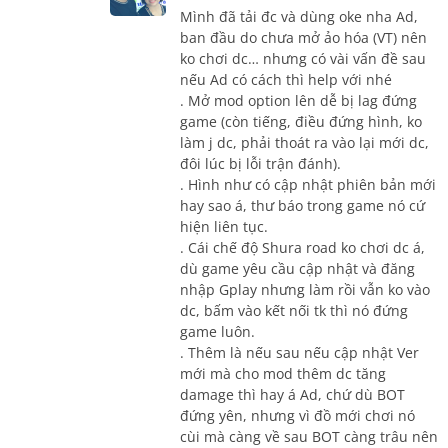
Mình đã tải đc và dùng oke nha Ad,
ban đầu do chưa mở ảo hóa (VT) nên
ko chơi dc… nhưng có vài vấn đề sau
nếu Ad có cách thì help với nhé
. Mở mod option lên dễ bị lag đứng
game (còn tiếng, điều đứng hình, ko
làm j dc, phải thoát ra vào lại mới dc,
đôi lúc bị lỗi trận đánh).
. Hình như có cập nhật phiên bản mới
hay sao á, thư báo trong game nó cứ
hiện liên tục.
. Cái chế độ Shura road ko chơi dc á,
dù game yêu cầu cập nhật và đăng
nhập Gplay nhưng làm rồi vẫn ko vào
dc, bấm vào kết nối tk thì nó đứng
game luôn.
. Thêm là nếu sau nếu cập nhật Ver
mới mà cho mod thêm dc tăng
damage thì hay á Ad, chứ dù BOT
đứng yên, nhưng vì đồ mới chơi nó
cùi mà càng về sau BOT càng trâu nên