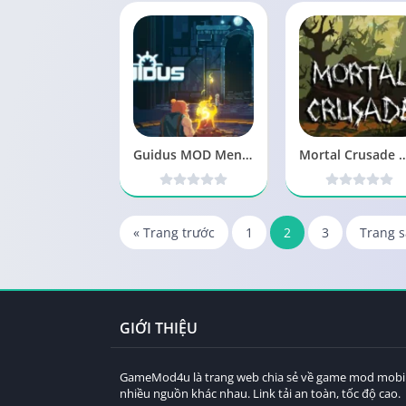
Guidus MOD Menu, Bot Ngáo, Mua Sắm 1.2024 APK
Mortal Crusade Mod v2.2.7 APK Menu M
« Trang trước
1
2
3
Trang s
GIỚI THIỆU
GameMod4u là trang web chia sẻ về game mod mobile g
nhiều nguồn khác nhau. Link tải an toàn, tốc độ cao.