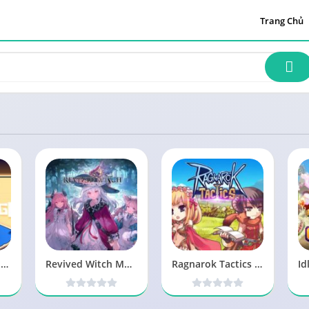
Trang Chủ
Tiny Pixel Knight MOD Vô Hạn Tiền, Linh Hồn, Skill 1.0.0 APK
Revived Witch Mod APK v0.1.10 Full (Menu mod – Đã test)
Ragnarok Tactics SEA MOD Menu, Sát Thương 5.6.0 APK