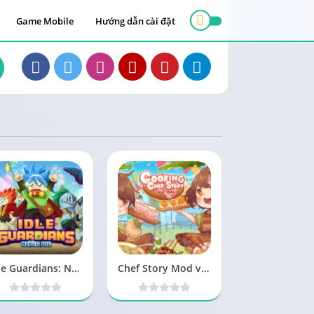
Game Mobile
Hướng dẫn cài đặt
Idle Guardians: Never Die MOD Menu, Bất tử, Sát thương 3.0.8 APK
Chef Story Mod v0.3.11 APK Full tiền (Vô hạn Money)