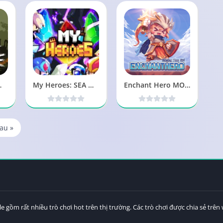
od (Đã test 100%)
My Heroes: SEA MOD Menu, Sát Thương 8.3.0 APK
Enchant Hero MOD Nâng Cấp, Vô Hạn Kỹ Năng 0.8.6 APK
au »
ồm rất nhiều trò chơi hot trên thị trường. Các trò chơi được chia sẻ trê